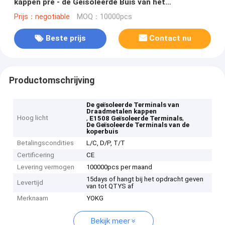
kappen pre - de Geïsoleerde Buis van het
Golfplaatkoper
Prijs：negotiable
MOQ：10000pcs
Beste prijs
Contact nu
Productomschrijving
De geïsoleerde Terminals van
Draadmetalen kappen
Hoog licht
,
,
E1508 Geïsoleerde Terminals
De Geïsoleerde Terminals van de
koperbuis
Betalingscondities
L/C, D/P, T/T
Certificering
CE
Levering vermogen
100000pcs per maand
15days of hangt bij het opdracht geven
Levertijd
van tot QTYS af
Merknaam
YOKG
Bekijk meer