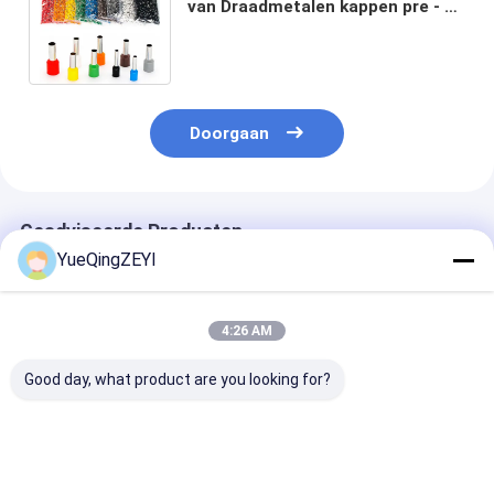
van Draadmetalen kappen pre - de
Geïsoleerde Buis van het
Golfplaatkoper
Doorgaan
Geadviseerde Producten
YueQingZEYI
4:26 AM
Good day, what product are you looking for?
Het kopermessing
Plooiend Hulpmiddel
De elektro
E1018 isoleerde pre
14-12 A.W.G van
Geïsoleerde
Plooiende Eind de
platerentin insulated
Mannelijke Dr