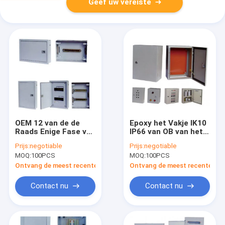
Geef uw vereiste
OEM 12 van de de
Epoxy het Vakje IK10
Raads Enige Fase van
IP66 van OB van het
de Manierdistributie
Polyesterpoeder
Prijs:
negotiable
Prijs:
negotiable
Spoor van het de
Elektrometaal met
MOQ:
100PCS
MOQ:
100PCS
Oppervlaktemetaal
Slot
DIN het Gelijke
Ontvang de meest recente Prijs
Ontvang de meest recente Prij
Contact nu
Contact nu