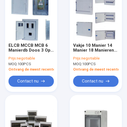
ELCB MCCB MCB 6
Vakje 10 Manier 14
Manierdb Doos 3 Op
Manier 18 Manieren
rails gemonteerde
22 van OB van MCCB
Prijs:
negotiable
Prijs:
negotiable
Fase Gelijk DIN
Elektro het Type van
MOQ:
100PCS
MOQ:
100PCS
Manierdin Spoor
Ontvang de meest recente Prijs
Ontvang de meest recente Prij
Contact nu
Contact nu
Huis
Producten
Over ons