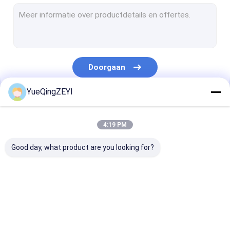
Elektroob-Vakje
Geïsoleerde Draadterminals
Niet Geïsoleerde Terminal
Doorgaan
Magnetische Aanzetschakelaar
YueQingZEYI
Gevormde Gevalstroomonderbreker
Onze Categorieën
Thermisch Overbelastingsrelais
4:19 PM
Waterdichte Kabeldoos
Good day, what product are you looking for?
Lekkagebeschermer
De Stroomonderbreker van de motorbescherming
AC Elektrische
Huishoudenac
3 de Schakelaa
Analoge Comité Ampèremeter
Schakelaar
Schakelaar
Pool AC