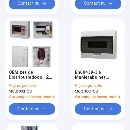
Contact nu
Contact nu
OEM zet de
En60439-3 6
Distributiedoos 12
Manierabs het
Manier 6 van de
Elektro het Vakje van
Prijs:
negotiable
Prijs:
negotiable
Bijlage Elektromacht
OB Binnenvakje van
MOQ:
100PCS
MOQ:
100PCS
Maniermuur op
de
Stroomonderbrekerdistri
Ontvang de meest recente Prijs
Ontvang de meest recente Prij
Contact nu
Contact nu