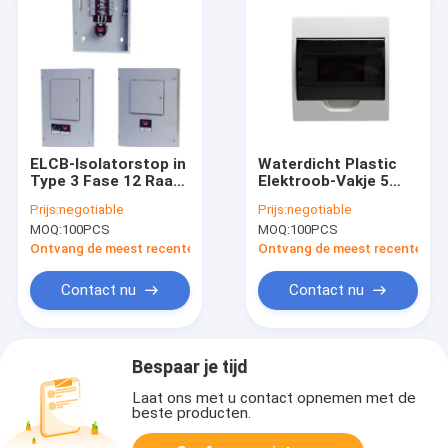
ELCB-Isolatorstop in
Waterdicht Plastic
Type 3 Fase 12 Raad
Elektroob-Vakje 5
4 Manier 10 van de
Maniermcb Vakje
Prijs:
negotiable
Prijs:
negotiable
Manierdistributie
iec60439-3
MOQ:
100PCS
MOQ:
100PCS
Manier
Ontvang de meest recente Prijs
Ontvang de meest recente Prij
Contact nu
Contact nu
Bespaar je tijd
Laat ons met u contact opnemen met de
beste producten.