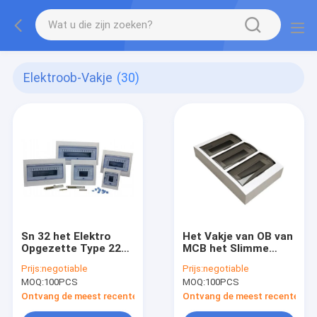
Elektroob-Vakje
(30)
Sn 32 het Elektro
Het Vakje van OB van
Opgezette Type 220V
MCB het Slimme
380V van 24
Elektrohuis maakt de
Prijs:
negotiable
Prijs:
negotiable
Manierdistributie van
Raad van de 36
MOQ:
100PCS
MOQ:
100PCS
de Maniermcb Doos
Manierdistributie
Raad
waterdicht
Ontvang de meest recente Prijs
Ontvang de meest recente Prij