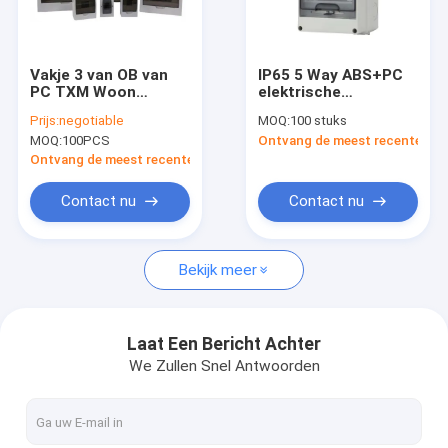
fabriekstour
Kwaliteitscontrole
Vakje 3 van OB van
IP65 5 Way ABS+PC
PC TXM Woon
elektrische
Nieuws
Elektroinstallatierang
distributie doos
Prijs:
negotiable
MOQ:
100 stuks
waterdicht
MOQ:
100PCS
Ontvang de meest recente Prij
verbindingsdraaddoos
Gevallen
Ontvang de meest recente Prijs
Vraag een offerte
Contact nu
Contact nu
Bekijk meer
AC Elektrische Schakelaar
Huishoudenac Schakelaar
Laat Een Bericht Achter
We Zullen Snel Antwoorden
3 de Schakelaar van Pool AC
Mini Circuit Breaker