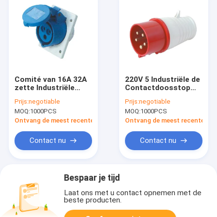
Comité van 16A 32A
220V 5 Industriële de
zette Industriële
Contactdoosstop
Waterdichte op
van Pin Industrial
Prijs:
negotiable
Prijs:
negotiable
Machtscontactdozen
Plug Waterproof IP44
MOQ:
1000PCS
MOQ:
1000PCS
63A IP44 6h
IEC60309
Ontvang de meest recente Prijs
Ontvang de meest recente Prij
Contact nu
Contact nu
Bespaar je tijd
Laat ons met u contact opnemen met de
beste producten.