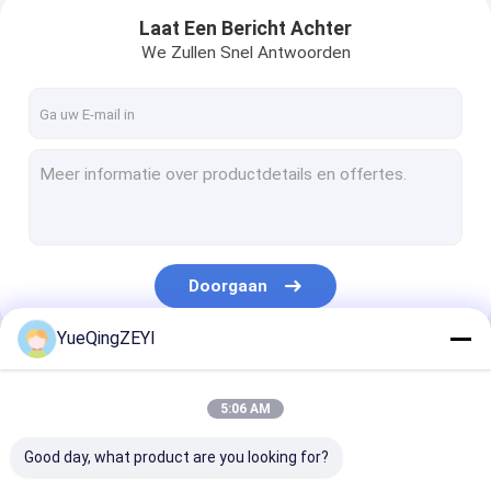
Laat Een Bericht Achter
We Zullen Snel Antwoorden
Doorgaan
YueQingZEYI
Huis
Onze Categorieën
5:06 AM
Producten
Good day, what product are you looking for?
Over ons