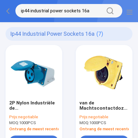
Ip44 Industrial Power Sockets 16a
(7)
2P Nylon Industriële
van de
de
Machtscontactdozen
Machtscontactdozen
van 16A IP44 zette
Prijs:
negotiable
Prijs:
negotiable
16A 32A IP44 220V-
het Industriële
MOQ:
1000PCS
MOQ:
1000PCS
240V van E
Internationale
Standaardcomité
Ontvang de meest recente Prijs
Ontvang de meest recente Prij
Rechte Contactdoos