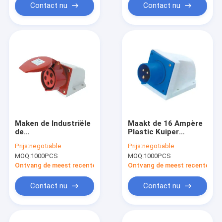
op
Contact nu
Contact nu
Maken de Industriële
Maakt de 16 Ampère
de
Plastic Kuiper
Machtscontactdozen
Industrial Power
Prijs:
negotiable
Prijs:
negotiable
van IP44 220V 230V
Sockets 220V 32A
MOQ:
1000PCS
MOQ:
1000PCS
16A 5 Pin Industrial
waterdicht
Socket 3P+N+E
Ontvang de meest recente Prijs
Ontvang de meest recente Prij
waterdicht
Contact nu
Contact nu