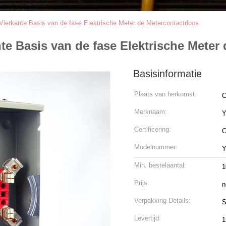
ierkante Basis van de fase Elektrische Meter de Metercontactdoos
e Basis van de fase Elektrische Meter
Basisinformatie
Plaats van herkomst:
C
Merknaam:
Certificering:
C
Modelnummer:
Y
Min. bestelaantal:
1
Prijs:
n
Verpakking Details:
S
Levertijd:
1