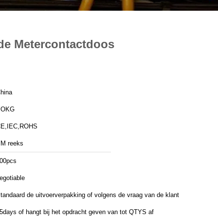
 de Metercontactdoos
hina
YOKG
E,IEC,ROHS
M reeks
00pcs
egotiable
tandaard de uitvoerverpakking of volgens de vraag van de klant
5days of hangt bij het opdracht geven van tot QTYS af