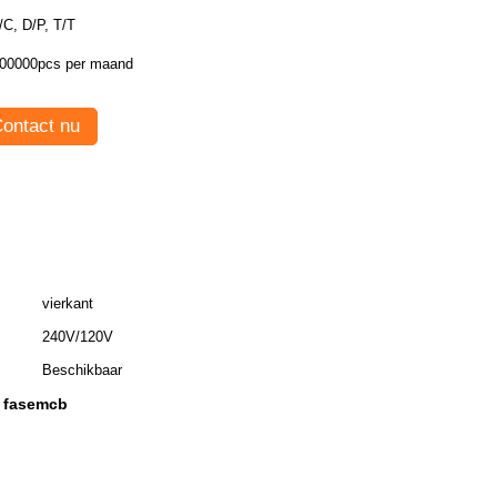
/C, D/P, T/T
00000pcs per maand
ontact nu
vierkant
240V/120V
Beschikbaar
n fasemcb