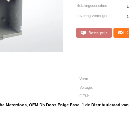
Betalingscondities:
L
Levering vermogen:
1
C
Beste prijs
Vorm:
Voltage:
OEM:
sche Meterdoos
OEM Db Doos Enige Fase
1 de Distributieraad va
,
,