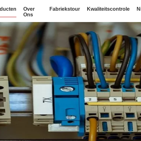
ducten
Over
Fabriekstour
Kwaliteitscontrole
N
Ons