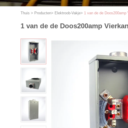
Thuis
>
Producten
>
Elektroob-Vakje
>
1 van de de Doos200amp V
1 van de de Doos200amp Vierkant