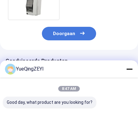
Electrical Junction Box
Doorgaan
Geadviseerde Producten
YueQingZEYI
8:47 AM
Good day, what product are you looking for?
Open paneel
IP65 5 Way ABS+PC
Ha-typen wate
stroomdistributie
elektrische
8weg elektrisc
doos Elektriciteit
distributie doos
distributiehok
buiten IP65
waterdicht