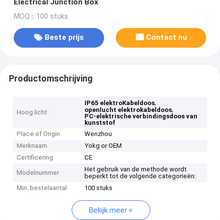
Electrical Junction Box
MOQ：100 stuks
Beste prijs
Contact nu
Productomschrijving
,
IP65 elektroKabeldoos
,
openlucht elektrokabeldoos
Hoog licht
PC-elektrische verbindingsdoos van
kunststof
Place of Origin
Wenzhou
Merknaam
Yokg or OEM
Certificering
CE
Het gebruik van de methode wordt
Modelnummer
beperkt tot de volgende categorieën:
Min. bestelaantal
100 stuks
Bekijk meer