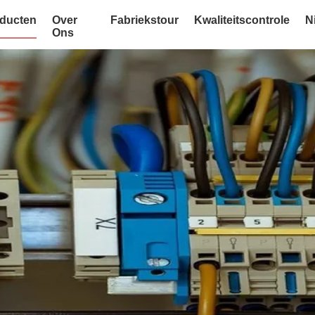
ducten
Over
Fabriekstour
Kwaliteitscontrole
N
Ons