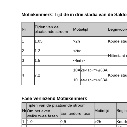
Motiekenmerk: Tijd de in drie stadia van de Sald
Tijden van de
Nr
Motietijd
Beginvoor
plaatsende stroom
1
1.05
>2h
Koude sta
2
1.2
<2h>
Hittestaat
3
1.5
<4min>
10A
2s
≤63A
< Tp="">
4
7.2
Koude sta
10
4s
>
63A
< Tp="">
Fase-verliezend Motiekenmerk
Tijden van de plaatsende stroom
Nr
Motietijd
Begin
Om het even
Een andere fase
welke twee fasen
1
1.0
0,9
>2h
Koude