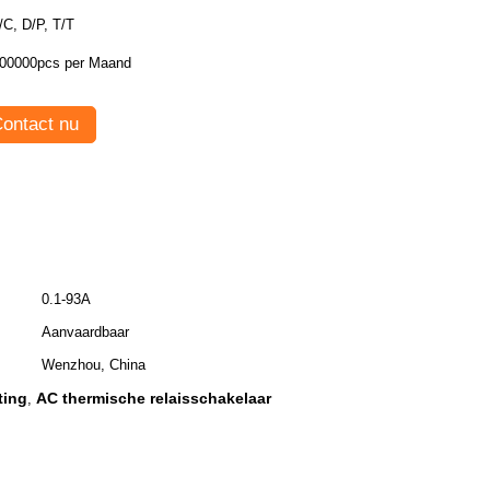
/C, D/P, T/T
00000pcs per Maand
ontact nu
0.1-93A
Aanvaardbaar
Wenzhou, China
ting
AC thermische relaisschakelaar
,