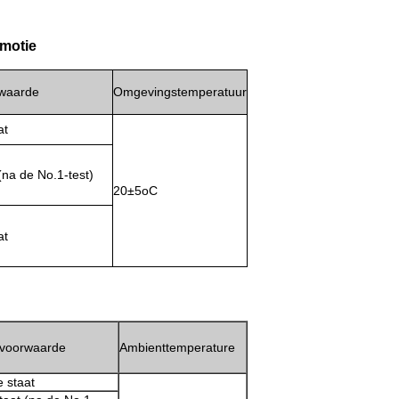
omotie
waarde
Omgevingstemperatuur
at
 (na de No.1-test)
20±5oC
at
voorwaarde
Ambienttemperature
 staat