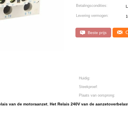
Betalingscondities:
L
Levering vermogen:
1
C
Beste prijs
Huidig:
Steekproef:
Plaats van oorsprong:
elais van de motoraanzet
Het Relais 240V van de aanzetoverbelas
,