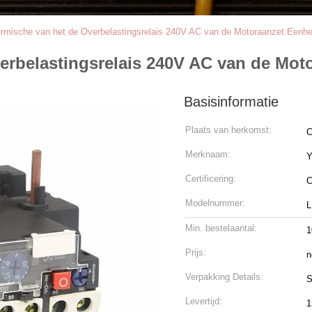
rmische van het de Overbelastingsrelais 240V AC van de Motoraanzet Eenhe
erbelastingsrelais 240V AC van de Mot
Basisinformatie
Plaats van herkomst:
C
Merknaam:
Certificering:
Modelnummer:
L
Min. bestelaantal:
1
Prijs:
n
Verpakking Details:
S
Levertijd:
1