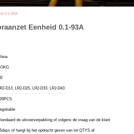
id 0.1-93A
oraanzet Eenheid 0.1-93A
hina
YOKG
CE
R2-D13, LR2-D25, LR2-D33, LR2-D43
00PCS
egotiable
tandaard de uitvoerverpakking of volgens de vraag van de klant
5days of hangt bij het opdracht geven van tot QTYS af