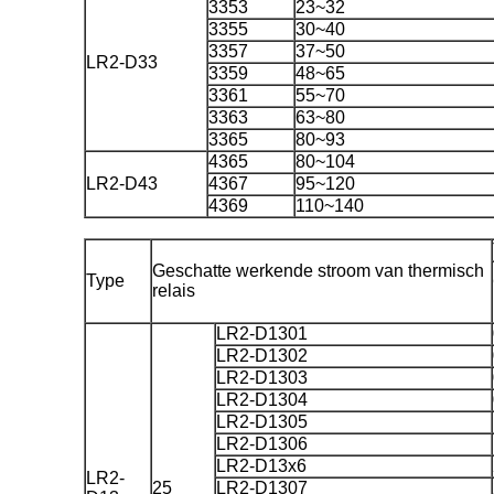
3353
23~32
3355
30~40
3357
37~50
LR2-D33
3359
48~65
3361
55~70
3363
63~80
3365
80~93
4365
80~104
LR2-D43
4367
95~120
4369
110~140
Geschatte werkende stroom van thermisch
Type
relais
LR2-D1301
LR2-D1302
LR2-D1303
LR2-D1304
LR2-D1305
LR2-D1306
LR2-D13x6
LR2-
25
LR2-D1307