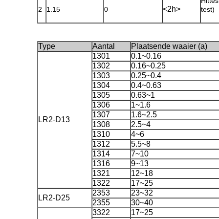
Hitte
<2h>
2
1.15
0
test)
Type
Aantal
Plaatsende waaier (a)
1301
0.1~0.16
1302
0.16~0.25
1303
0.25~0.4
1304
0.4~0.63
1305
0.63~1
1306
1~1.6
1307
1.6~2.5
LR2-D13
1308
2.5~4
1310
4~6
1312
5.5~8
1314
7~10
1316
9~13
1321
12~18
1322
17~25
2353
23~32
LR2-D25
2355
30~40
3322
17~25