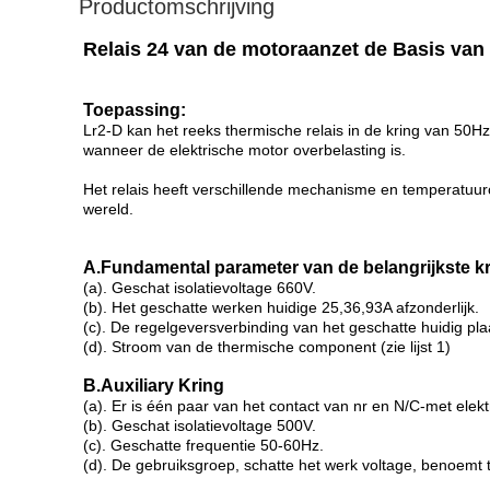
Productomschrijving
Relais 24 van de motoraanzet de Basis van
Toepassing:
Lr2-D kan het reeks thermische relais in de kring van 50H
wanneer de elektrische motor overbelasting is.
Het relais heeft verschillende mechanisme en temperatuurc
wereld.
A.Fundamental parameter van de belangrijkste k
(a). Geschat isolatievoltage 660V.
(b). Het geschatte werken huidige 25,36,93A afzonderlijk.
(c). De regelgeversverbinding van het geschatte huidig pla
(d). Stroom van de thermische component (zie lijst 1)
B.Auxiliary Kring
(a). Er is één paar van het contact van nr en N/C-met elektr
(b). Geschat isolatievoltage 500V.
(c). Geschatte frequentie 50-60Hz.
(d). De gebruiksgroep, schatte het werk voltage, benoemt 