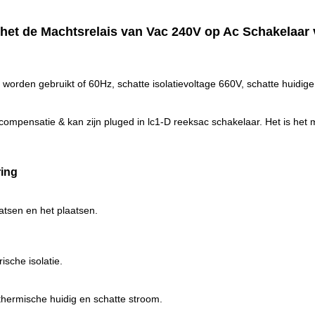
 het de Machtsrelais van Vac 240V op Ac Schakelaar
z worden gebruikt of 60Hz, schatte isolatievoltage 660V, schatte huid
ompensatie & kan zijn pluged in lc1-D reeksac schakelaar. Het is het m
ring
atsen en het plaatsen.
ische isolatie.
thermische huidig en schatte stroom.