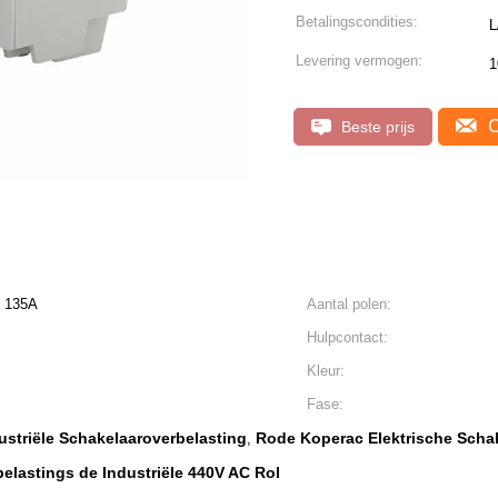
Betalingscondities:
L
Levering vermogen:
1
C
Beste prijs
, 135A
Aantal polen:
Hulpcontact:
Kleur:
Fase:
ustriële Schakelaaroverbelasting
Rode Koperac Elektrische Scha
,
elastings de Industriële 440V AC Rol