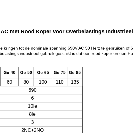
V AC met Rood Koper voor Overbelastings Industriee
de kringen tot de nominale spanning 690V AC 50 Herz te gebruiken of 6
belastings industrieel gebruik geschikt is dat een rood koper en een 
Gc-40
Gc-50
Gc-65
Gc-75
Gc-85
60
80
100
110
135
690
6
10le
8le
3
2NC+2NO