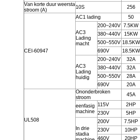
Van korte duur weersta
10S
256
stroom (A)
AC1 lading
50
200~240V
7.5KW
AC3
380~440V
15KW
Lading
500~550V
18.5KW
macht
CEI-60947
690V
18.5KW
200~240V
32A
AC3
380~440V
32A
Lading
500~550V
28A
huidig
690V
20A
Ononderbroken
45A
stroom
115V
2HP
eenfasig
machine
230V
5HP
UL508
200V
7.5HP
In drie
230V
10HP
stadia
460V
20HP
machine