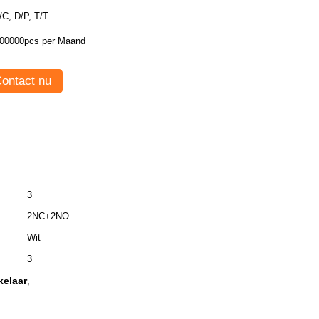
/C, D/P, T/T
00000pcs per Maand
ontact nu
3
2NC+2NO
Wit
3
kelaar
,