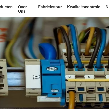
ducten
Over
Fabriekstour
Kwaliteitscontrole
N
Ons