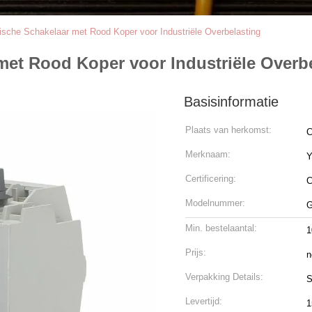
ische Schakelaar met Rood Koper voor Industriële Overbelasting
met Rood Koper voor Industriële Overb
Basisinformatie
Plaats van herkomst:
C
Merknaam:
Certificering:
C
Modelnummer:
G
Min. bestelaantal:
1
Prijs:
n
Verpakking Details:
S
Levertijd:
1