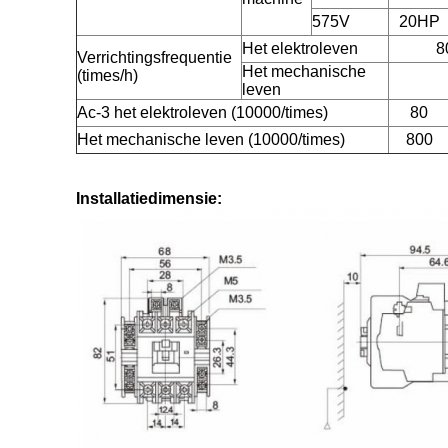
575V
20HP
Het elektroleven
8
Verrichtingsfrequentie
Het mechanische
(times/h)
leven
Ac-3 het elektroleven (10000/times)
80
Het mechanische leven (10000/times)
800
Installatiedimensie: