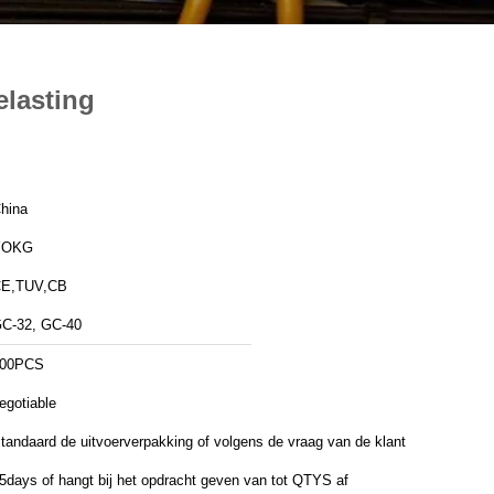
elasting
hina
YOKG
E,TUV,CB
C-32, GC-40
00PCS
egotiable
tandaard de uitvoerverpakking of volgens de vraag van de klant
5days of hangt bij het opdracht geven van tot QTYS af