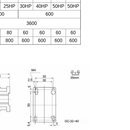
25HP
30HP
40HP
50HP
50HP
00
600
3600
80
60
60
60
60
800
600
600
600
600