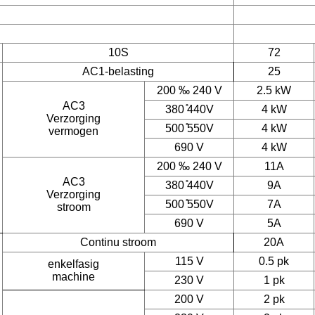
10S
72
AC1-belasting
25
200 ‰ 240 V
2.5 kW
AC3
380 ̊440V
4 kW
Verzorging
500 ̊550V
4 kW
vermogen
690 V
4 kW
200 ‰ 240 V
11A
AC3
380 ̊440V
9A
Verzorging
500 ̊550V
7A
stroom
690 V
5A
Continu stroom
20A
115 V
0.5 pk
enkelfasig
machine
230 V
1 pk
200 V
2 pk