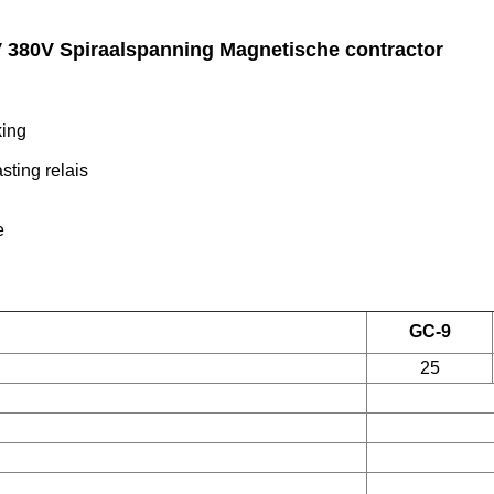
0V 380V Spiraalspanning Magnetische contractor
king
sting relais
e
GC-9
25