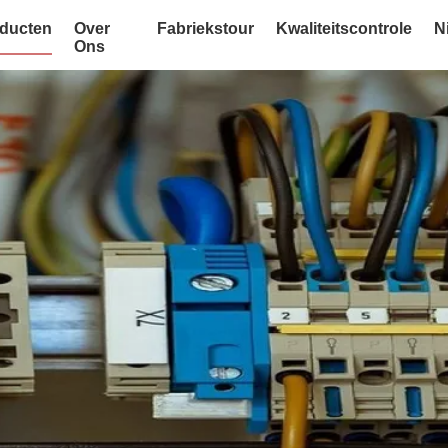
ducten
Over
Fabriekstour
Kwaliteitscontrole
N
Ons