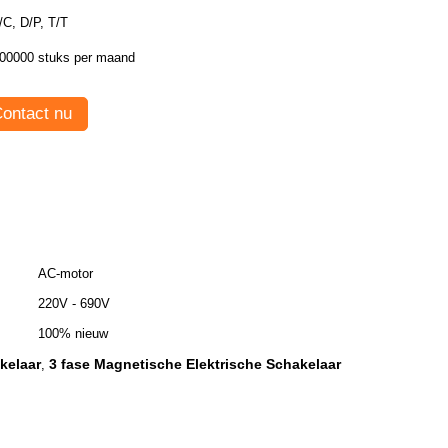
/C, D/P, T/T
00000 stuks per maand
ontact nu
AC-motor
220V - 690V
100% nieuw
kelaar
3 fase Magnetische Elektrische Schakelaar
,