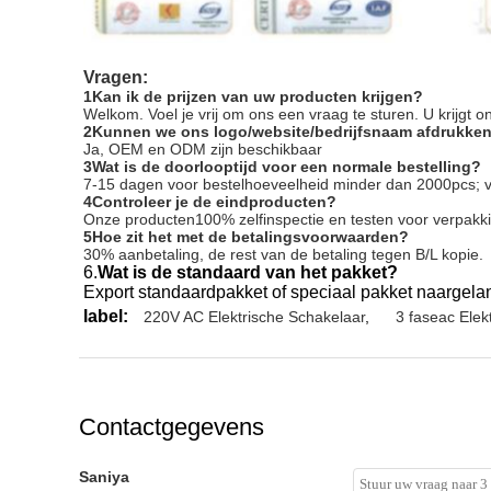
Vragen:
1Kan ik de prijzen van uw producten krijgen?
Welkom. Voel je vrij om ons een vraag te sturen. U krijgt o
2Kunnen we ons logo/website/bedrijfsnaam afdrukke
Ja, OEM en ODM zijn beschikbaar
3Wat is de doorlooptijd voor een normale bestelling?
7-15 dagen voor bestelhoeveelheid minder dan 2000pcs; 
4Controleer je de eindproducten?
Onze producten100% zelfinspectie en testen voor verpakk
5Hoe zit het met de betalingsvoorwaarden?
30% aanbetaling, de rest van de betaling tegen B/L kopie.
6.
Wat is de standaard van het pakket?
Export standaardpakket of speciaal pakket naargelan
label:
220V AC Elektrische Schakelaar
,
3 faseac Elek
Contactgegevens
Saniya