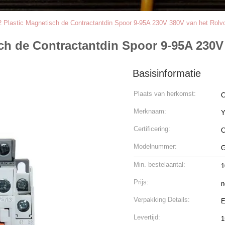
2 Plastic Magnetisch de Contractantdin Spoor 9-95A 230V 380V van het Rolv
sch de Contractantdin Spoor 9-95A 230V
Basisinformatie
Plaats van herkomst:
C
Merknaam:
Certificering:
C
Modelnummer:
G
Min. bestelaantal:
1
Prijs:
n
Verpakking Details:
E
Levertijd:
1