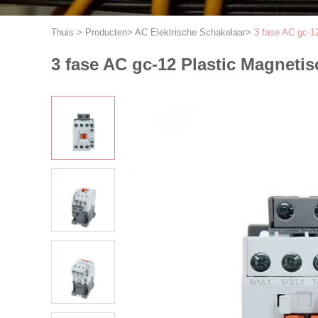
Thuis
>
Producten
>
AC Elektrische Schakelaar
>
3 fase AC gc-1
3 fase AC gc-12 Plastic Magneti