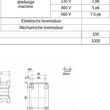
230 V
2 pk
driefasige
machine
460 V
5 pk
560 V
7.5 pk
Elektrische levensduur
Mechanische levensduur
100
1000