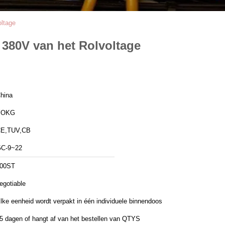
oltage
 380V van het Rolvoltage
hina
YOKG
E,TUV,CB
C-9~22
00ST
egotiable
lke eenheid wordt verpakt in één individuele binnendoos
5 dagen of hangt af van het bestellen van QTYS